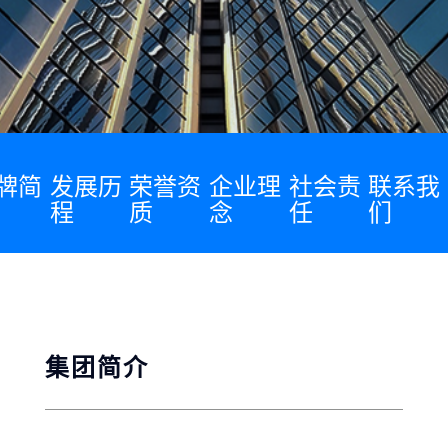
牌简
发展历
荣誉资
企业理
社会责
联系我
程
质
念
任
们
集团简介